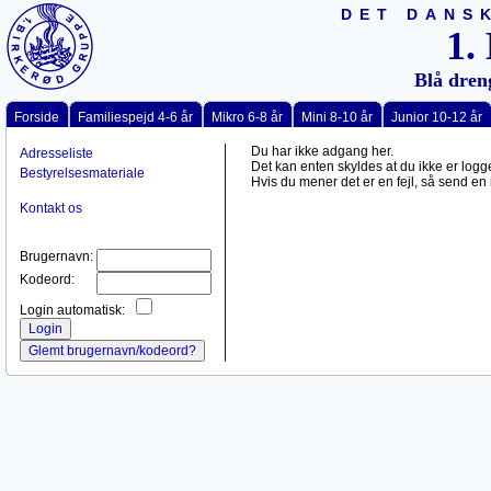
DET DANS
1.
Blå dren
Forside
Familiespejd 4-6 år
Mikro 6-8 år
Mini 8-10 år
Junior 10-12 år
Du har ikke adgang her.
Adresseliste
Det kan enten skyldes at du ikke er logg
Bestyrelsesmateriale
Hvis du mener det er en fejl, så send en 
Kontakt os
Brugernavn:
Kodeord:
Login automatisk: