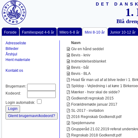
DET DANS
1.
Blå dren
Forside
Familiespejd 4-6 år
Mikro 6-8 år
Mini 8-10 år
Junior 10-12 år
Navn
Adresseliste
Billeder
Giv en hånd seddel
Årshjul
Bevis - kniv
Hent materiale
Indmeldelsesblanket
Bevis - bål
Kontakt os
Bevis - BLA
Hvad får man ud af at blive leder i 1. Bi
Spildop - Vejledning i at køre 1 Birkeroe
Brugernavn:
Mærker - hvor skal de sidde?
Kodeord:
Godkendt regnskab 2015
Login automatisk:
Forældremøde januar 2017
SL-2017 - invitation
2016 Regnskab Godkendt.pdf
Spejdernavne
Grupperåd 21.02.2019 referat underskre
Regnskab 2018 Godkendt.pdf