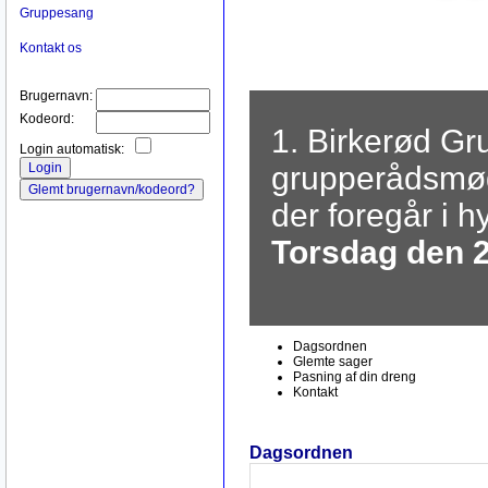
Gruppesang
Kontakt os
Brugernavn:
Kodeord:
1. Birkerød Gru
Login automatisk:
grupperådsmøde
der foregår i h
Torsdag den 21
Dagsordnen
Glemte sager
Pasning af din dreng
Kontakt
Dagsordnen