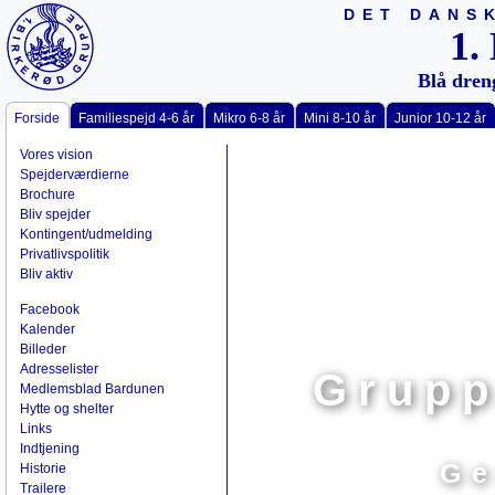
DET DANS
1.
Blå dren
Forside
Familiespejd 4-6 år
Mikro 6-8 år
Mini 8-10 år
Junior 10-12 år
Vores vision
Spejderværdierne
Brochure
Bliv spejder
Kontingent/udmelding
Privatlivspolitik
Bliv aktiv
Facebook
Kalender
Billeder
Adresselister
Grupp
Medlemsblad Bardunen
Hytte og shelter
Links
Indtjening
Ge
Historie
Trailere