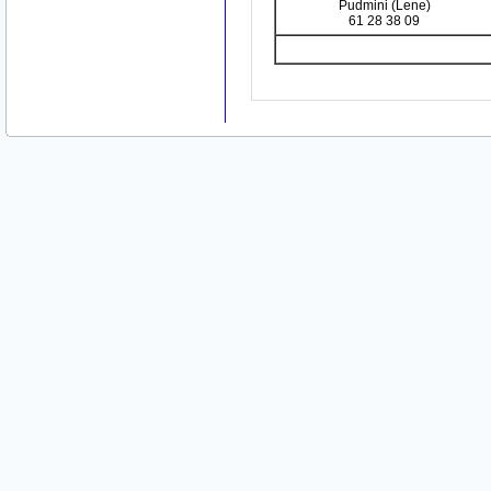
Pudmini (Lene)
61 28 38 09