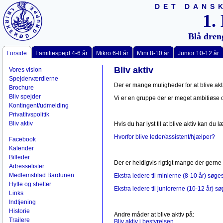
DET DANS
1.
Blå dren
Forside
Familiespejd 4-6 år
Mikro 6-8 år
Mini 8-10 år
Junior 10-12 år
Bliv aktiv
Vores vision
Spejderværdierne
Der er mange muligheder for at blive ak
Brochure
Bliv spejder
Vi er en gruppe der er meget ambitiøse o
Kontingent/udmelding
Privatlivspolitik
Bliv aktiv
Hvis du har lyst til at blive aktiv kan du
Hvorfor blive leder/assistent/hjælper?
Facebook
Kalender
Billeder
Der er heldigvis rigtigt mange der gerne 
Adresselister
Medlemsblad Bardunen
Ekstra ledere til minierne (8-10 år) søge
Hytte og shelter
Ekstra ledere til juniorerne (10-12 år) s
Links
Indtjening
Historie
Andre måder at blive aktiv på:
Trailere
Bliv aktiv i bestyrelsen