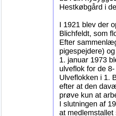
Hestkøbgård i de
I 1921 blev der o
Blichfeldt, som fl
Efter sammenlæg
pigespejdere) og
1. januar 1973 ble
ulveflok for de 8- 
Ulveflokken i 1. 
efter at den davæ
prøve kun at arbe
I slutningen af 1
at medlemstallet 